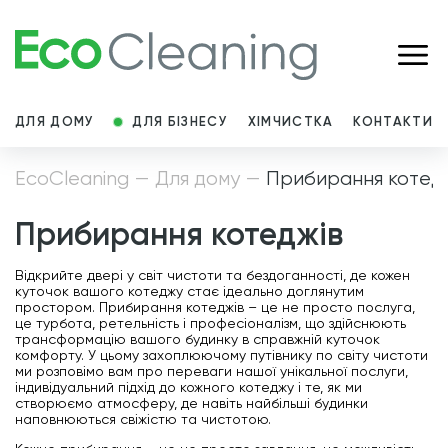
ДЛЯ ДОМУ
ДЛЯ БІЗНЕСУ
ХІМЧИСТКА
КОНТАКТИ
EcoCleaning
—
Для дому
—
Прибирання котед
Прибирання котеджів
Відкрийте двері у світ чистоти та бездоганності, де кожен
куточок вашого котеджу стає ідеально доглянутим
простором. Прибирання котеджів – це не просто послуга,
це турбота, ретельність і професіоналізм, що здійснюють
трансформацію вашого будинку в справжній куточок
комфорту. У цьому захоплюючому путівнику по світу чистоти
ми розповімо вам про переваги нашої унікальної послуги,
індивідуальний підхід до кожного котеджу і те, як ми
створюємо атмосферу, де навіть найбільші будинки
наповнюються свіжістю та чистотою.