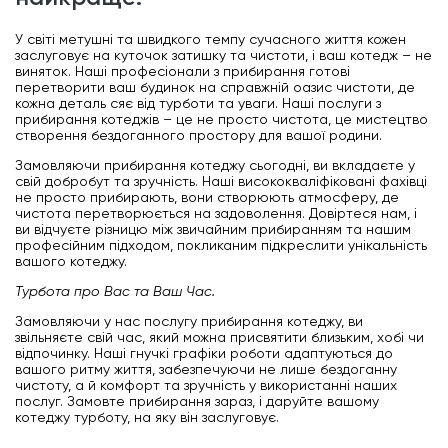
У світі метушні та швидкого темпу сучасного життя кожен
заслуговує на куточок затишку та чистоти, і ваш котедж – не
виняток. Наші професіонали з прибирання готові
перетворити ваш будинок на справжній оазис чистоти, де
кожна деталь сяє від турботи та уваги. Наші послуги з
прибирання котеджів – це не просто чистота, це мистецтво
створення бездоганного простору для вашої родини.
Замовляючи прибирання котеджу сьогодні, ви вкладаєте у
свій добробут та зручність. Наші висококваліфіковані фахівці
не просто прибирають, вони створюють атмосферу, де
чистота перетворюється на задоволення. Довіртеся нам, і
ви відчуєте різницю між звичайним прибиранням та нашим
професійним підходом, покликаним підкреслити унікальність
вашого котеджу.
Турбота про Вас та Ваш Час.
Замовляючи у нас послугу прибирання котеджу, ви
звільняєте свій час, який можна присвятити близьким, хобі чи
відпочинку. Наші гнучкі графіки роботи адаптуються до
вашого ритму життя, забезпечуючи не лише бездоганну
чистоту, а й комфорт та зручність у використанні наших
послуг. Замовте прибирання зараз, і даруйте вашому
котеджу турботу, на яку він заслуговує.