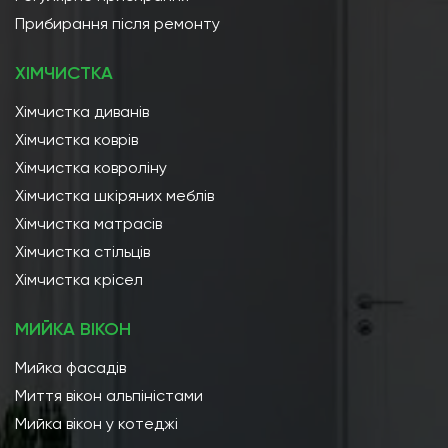
Прибирання після ремонту
ХІМЧИСТКА
Хімчистка диванів
Хімчистка коврів
Хімчистка ковроліну
Хімчистка шкіряних меблів
Хімчистка матрасів
Хімчистка стільців
Хімчистка крісел
МИЙКА ВІКОН
Мийка фасадів
Миття вікон альпіністами
Мийка вікон у котеджі