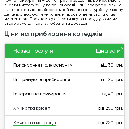
Кожне прибирання – це не просто завдання, це можливість
внести миттєву зміну до вашої оселі. Наші професіонали не
тільки ретельно прибирають, а й вкладають турботу в кожну
деталь, створюючи унікальний простір, де чистота стає
мистецтвом. Поринемо у світ затишку та порядку, який ми
створюємо для вас із любов’ю та досвідом.
ціни на прибирання котеджів
2
Назва послуги
Ціна за м
Прибирання після ремонту
від 30 грн.
Підтримуюче прибирання
від 20 грн.
Генеральне прибирання
від 40 грн.
Хімчистка крісел
від 250 грн.
Хімчистка матраців
від 250 грн.