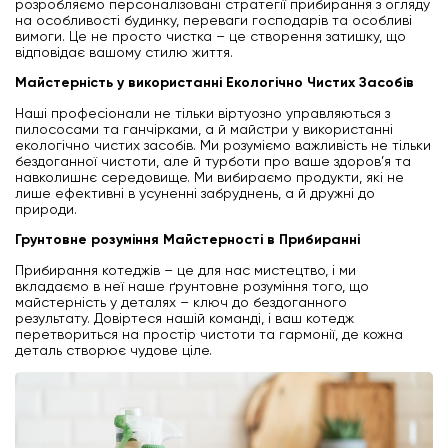
розробляємо персоналізовані стратегії прибирання з огляду
на особливості будинку, переваги господарів та особливі
вимоги. Це не просто чистка – це створення затишку, що
відповідає вашому стилю життя.
Майстерність у використанні Екологічно Чистих Засобів
Наші професіонали не тільки віртуозно управляються з
пилососами та ганчірками, а й майстри у використанні
екологічно чистих засобів. Ми розуміємо важливість не тільки
бездоганної чистоти, але й турботи про ваше здоров’я та
навколишнє середовище. Ми вибираємо продукти, які не
лише ефективні в усуненні забруднень, а й дружні до
природи.
Грунтовне розуміння Майстерності в Прибиранні
Прибирання котеджів – це для нас мистецтво, і ми
вкладаємо в неї наше ґрунтовне розуміння того, що
майстерність у деталях – ключ до бездоганного
результату. Довіртеся нашій команді, і ваш котедж
перетвориться на простір чистоти та гармонії, де кожна
деталь створює чудове ціле.