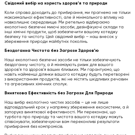
Свідомий вибір на користь здоров’я та природи
Коли справа доходить до прибирання, ми прагнемо не тільки
максимальної ефективності, але й мінімального впливу на
навколишнє середовище. Ми ретельно відбираємо
екологічно безпечні миючі засоби, дезінфікуючі склади та
інші хімічні продукти, щоб забезпечити вашому котеджу
безпеку та чистоту. Цей свідомий вибір – наш внесок у
збереження природи майбутніх поколінь.
Бездоганна Чистота без Загрози Здоров’ю
Наші екологічно безпечні засоби не тільки забезпечують
бездоганну чистоту, а й мінімізують ризик для вашого
здоров’я та здоров’я ваших близьких. Ми гарантуємо, що
навіть найменші ділянки вашого котеджу будуть перетворені
з використанням продуктів, які не містять шкідливих речовин
та агресивних хімічних сполук.
Виняткова Ефективність без Загрози Для Природи
Наш вибір екологічно чистих засобів – це не лише
відповідальний крок у напрямку збереження екосистеми, а й
запорука виняткової ефективності. Ми переконані, що
турбота про природу та чистота вашого котеджу можуть
співіснувати, забезпечуючи вам переконливі результати
прибирання без компромісів.